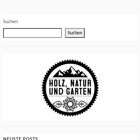
E
U
Suchen
M
W
Suchen
E
L
T
S
C
H
U
T
Z
NEUSTE POSTS