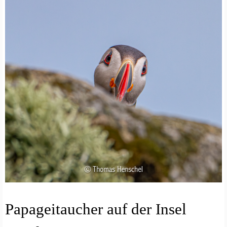
N
Papageitaucher auf der Insel
A
T