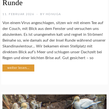
Runde
U
R
F
11. FEBRUAR 2026
BY
HONUGA
O
T
Von einem Virus angeschlagen, sitzen wir mit einem Tee auf
O
der Couch, mit Blick aus dem Fenster und versuchen uns
G
abzulenken. Es ist unangenehm kalt und regnet in Strömen!
R
A
Beinahe so, wie damals auf der Insel Runde während unserer
F
Skandinavientour… Wir bekamen einen Stellplatz mit
I
direktem Blick auf’s Meer und schlugen unser Dachzelt bei
E
Regen und einer leichten Brise auf. Gut gesichert – so
V
weiter lesen...
Ö
G
E
L