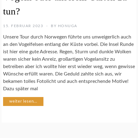
N
S
tun?
C
H
U
15. FEBRUAR 2023
BY
HONUGA
T
Unsere Tour durch Norwegen führte uns unweigerlich auch
Z
an den Vogelfelsen entlang der Küste vorbei. Die Insel Runde
ist hier eine gute Adresse. Regen, Sturm und dunkle Wolken
N
waren sicher kein Anreiz, großartigen Vogelansitz zu
A
betreiben aber ich wollte hier erst wieder weg, wenn gewisse
T
U
Wünsche erfüllt waren. Die Geduld zahlte sich aus, wir
R
bekamen tolles Fotolicht und auch entsprechende Motive!
F
Dazu später mal
O
T
weiter lesen...
O
G
R
A
F
I