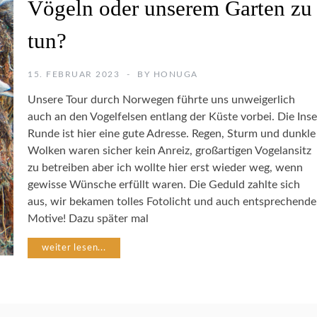
Vögeln oder unserem Garten zu
E
N
S
tun?
C
H
U
15. FEBRUAR 2023
BY
HONUGA
T
Unsere Tour durch Norwegen führte uns unweigerlich
Z
auch an den Vogelfelsen entlang der Küste vorbei. Die Inse
Runde ist hier eine gute Adresse. Regen, Sturm und dunkle
N
Wolken waren sicher kein Anreiz, großartigen Vogelansitz
A
zu betreiben aber ich wollte hier erst wieder weg, wenn
T
U
gewisse Wünsche erfüllt waren. Die Geduld zahlte sich
R
aus, wir bekamen tolles Fotolicht und auch entsprechende
F
Motive! Dazu später mal
O
T
weiter lesen...
O
G
R
A
F