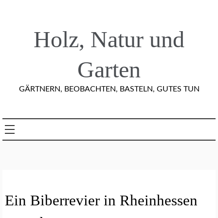
Skip
to
content
Holz, Natur und
Garten
GÄRTNERN, BEOBACHTEN, BASTELN, GUTES TUN
A
Ein Biberrevier in Rheinhessen
R
T