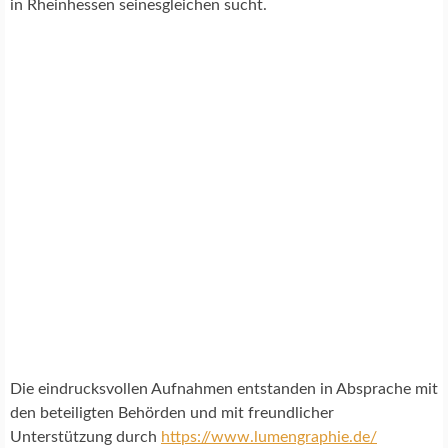
in Rheinhessen seinesgleichen sucht.
F
T
S
E
L
Z
B
A
C
H
P
A
T
E
N
S
C
H
Die eindrucksvollen Aufnahmen entstanden in Absprache mit
A
den beteiligten Behörden und mit freundlicher
F
Unterstützung durch
https://www.lumengraphie.de/
T