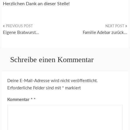
Herzlichen Dank an dieser Stelle!
S
E
L
Z
Beitragsnavigation
-
Eigene Bratwurst…
Familie Adebar zurück…
A
K
T
U
E
Schreibe einen Kommentar
L
L
E
A
Deine E-Mail-Adresse wird nicht veröffentlicht.
K
Erforderliche Felder sind mit
*
markiert
T
I
Kommentar
*
V
I
T
Ä
T