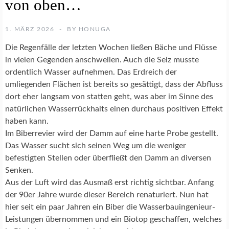
von oben…
E
N
S
1. MÄRZ 2026
BY
HONUGA
C
H
Die Regenfälle der letzten Wochen ließen Bäche und Flüsse
U
in vielen Gegenden anschwellen. Auch die Selz musste
T
ordentlich Wasser aufnehmen. Das Erdreich der
Z
umliegenden Flächen ist bereits so gesättigt, dass der Abfluss
dort eher langsam von statten geht, was aber im Sinne des
B
natürlichen Wasserrückhalts einen durchaus positiven Effekt
A
C
haben kann.
H
Im Biberrevier wird der Damm auf eine harte Probe gestellt.
P
Das Wasser sucht sich seinen Weg um die weniger
A
befestigten Stellen oder überfließt den Damm an diversen
T
Senken.
E
N
Aus der Luft wird das Ausmaß erst richtig sichtbar. Anfang
S
der 90er Jahre wurde dieser Bereich renaturiert. Nun hat
C
hier seit ein paar Jahren ein Biber die Wasserbauingenieur-
H
Leistungen übernommen und ein Biotop geschaffen, welches
A